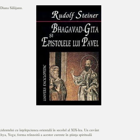
 Diana Sălăjanu.
ccidentului cu înţelepciunea orientală în secolul al XIX-lea. Un cuvânt
ya, Yoga; forma reînnoită a acestor curente în ştiinţa spirituală