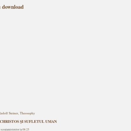
u download
udolf Steiner
,
Theosophy
r - CHRISTOS ŞI SUFLETUL UMAN
e scoalamisterelor la
08:25