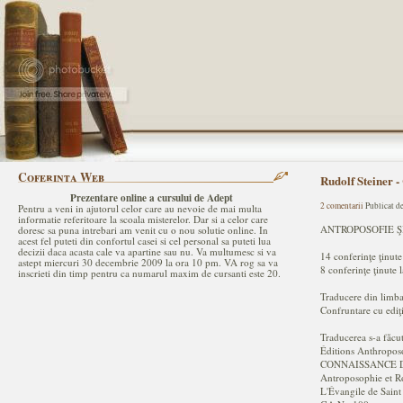
Coferinta Web
Rudolf Steine
P
rezentare online a cursului de Adept
2 comentarii
Publicat d
Pentru a veni in ajutorul celor care au nevoie de mai multa
informatie referitoare la scoala misterelor. Dar si a celor care
ANTROPOSOFIE Ş
doresc sa puna intrebari am venit cu o nou solutie online. In
acest fel puteti din confortul casei si cel personal sa puteti lua
decizii daca acasta cale va apartine sau nu. Va multumesc si va
14 conferinţe ţinute
astept miercuri 30 decembrie 2009 la ora 10 pm. VA rog sa va
8 conferinţe ţinute 
inscrieti din timp pentru ca numarul maxim de cursanti este 20.
Traducere din limba
Confruntare cu ediţ
Traducerea s-a făcu
Éditions Anthropo
CONNAISSANCE 
Antroposophie et R
L'Évangile de Saint