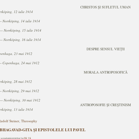
CHRISTOS ŞI SUFLETUL UMAN
rköping, 12 iulie 1914
—
Norrköping, 14 iulie 1914
—
Norrköping, 15 iulie 1914
—
Norrköping, 16 iulie 1914
DESPRE SENSUL VIEŢII
penhaga, 23 mai 1912
—
Copenhaga, 24 mai 1912
MORALA ANTROPOSOFICĂ
rrköping, 28 mai 1912
—
Norrköping, 29 mai 1912
—
Norrköping, 30 mai 1912
ANTROPOSOFIE ŞI CREŞTINISM
rköping, 13 iulie 1914
udolf Steiner
,
Theosophy
r - BHAGAVAD-GITA ŞI EPISTOLELE LUI PAVEL
e scoalamisterelor la
08:18