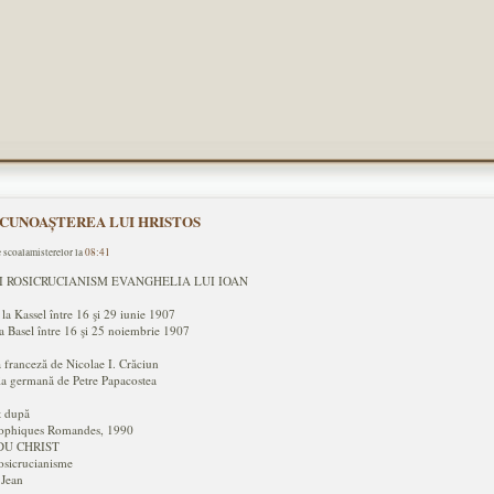
r - CUNOAȘTEREA LUI HRISTOS
e scoalamisterelor la
08:41
I ROSICRUCIANISM EVANGHELIA LUI IOAN
 la Kassel între 16 şi 29 iunie 1907
la Basel între 16 şi 25 noiembrie 1907
 franceză de Nicolae I. Crăciun
ia germană de Petre Papacostea
t după
sophiques Romandes, 1990
DU CHRIST
osicrucianisme
 Jean