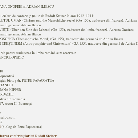
RIANA ONOFREI şi ADRIAN ILIESCU
u cicluri de conferinţe ţinute de Rudolf Steiner în anii 1912–1914:
TUL UMAN (Christus und die Menschliche Seele) (GA 155), traducere din franceză: Adriana 
inalul german: Adrian Iliescu
II (Über den Sinn des Lebens) (GA 155), traducere din limba franceză: Adriana Onofrei;
inalul german: Adrian Iliescu
ICĂ (Theosophische Moral) (GA 155), traducere din germană de Adrian Iliescu
REŞTINISM (Antroposophie und Christentum) (GA 155), traducere din germană de Adrian Il
ile pentru traducerea în limba română sunt rezervate
S ENCICLOPEDIC
RI
roposofică
ecției: biolog dr. PETRE PAPACOSTEA
 STANCIU
ILIANA KIPPER
IORDACHE
ofică din România
17, sector II, București
o
@yahoo.com
-7
i
(biolog dr. Petre Papacostea)
icarea conferinţelor lui Rudolf Steiner