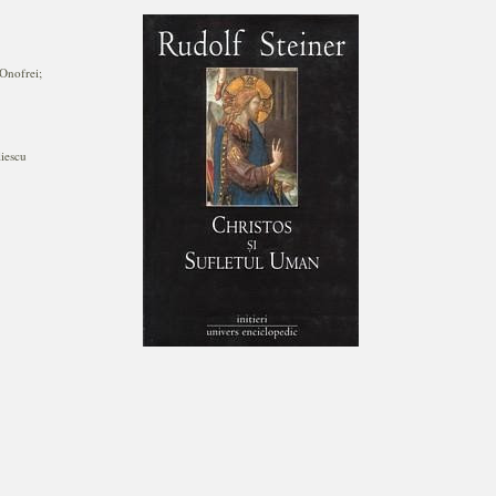
Onofrei;
iescu