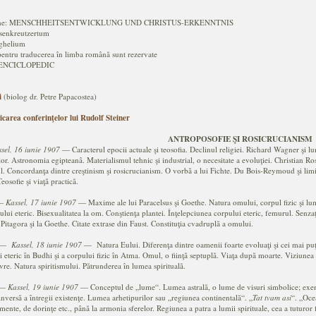
germane: MENSCHHEITSENTWICKLUNG UND CHRISTUS-ERKENNTNIS
senkreutzertum
ghelium
pentru traducerea în limba română sunt rezervate
S ENCICLOPEDIC
i
(biolog dr. Petre Papacostea)
icarea conferinţelor lui Rudolf Steiner
ANTROPOSOFIE ŞI ROSICRUCIANISM
sel, 16 iunie 1907
― Caracterul epocii actuale şi teosofia. Declinul religiei. Richard Wagner şi l
lor. Astronomia egipteanâ. Materialismul tehnic şi industrial, o necesitate a evoluţiei. Christian Ros
. Concordanţa dintre creştinism şi rosicrucianism. O vorbă a lui Fichte. Du Bois-Reymoud şi limitel
Teosofie şi viaţă practică.
―
Kassel, 17 iunie 1907
― Maxime ale lui Paracelsus şi Goethe. Natura omului, corpul fizic şi lu
rpului eteric. Bisexualitatea la om. Conştienţa plantei. Înţelepciunea corpului eteric, femurul. Senza
Pitagora şi la Goethe. Citate extrase din Faust. Constituţia cvadruplă a omului.
―
Kassel, 18 iunie 1907
― Natura Eului. Diferenţa dintre oamenii foarte evoluaţi şi cei mai puţi
 eteric în Budhi şi a corpului fizic în Atma. Omul, o fiinţă septuplă. Viaţa după moarte. Viziunea
avre. Natura spiritismului. Pătrunderea în lumea spirituală.
―
Kassel, 19 iunie 1907
― Conceptul de „lume“. Lumea astrală, o lume de visuri simbolice; exempl
inversă a întregii existenţe. Lumea arhetipurilor sau „regiunea continentală“. „
Tat tvam asi
“. „Oce
mente, de dorinţe etc., până la armonia sferelor. Regiunea a patra a lumii spirituale, cea a tuturor f