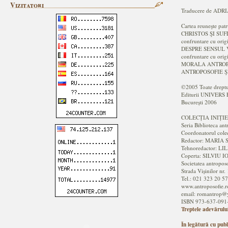
Vizitatori
Traducere de AD
Cartea reuneşte patr
CHRISTOS ŞI SUFLE
confruntare cu orig
DESPRE SENSUL VIEŢ
confruntare cu orig
MORALA ANTROPOSOF
ANTROPOSOFIE ŞI C
©2005 Toate dreptur
Editurii UNIVER
București 2006
COLECȚIA INIȚIE
Seria Biblioteca ant
Coordonatorul col
Redactor: MARIA
Tehnoredactor: L
Coperta: SILVIU 
Societatea antropos
Strada Vișinilor nr. 
Tel.: 021 323 20 57
www.antroposofie.r
email: romantrop
ISBN 973-637-091
Treptele adevărulu
În legătură cu publ