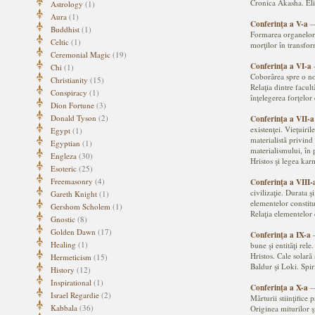
Cronica Akasha. Elib
Astrology
(1)
Aura
(1)
Conferinţa a V-a
Buddhist
(1)
Formarea organelor.
Celtic
(1)
morţilor în transf
Ceremonial Magic
(19)
Conferinţa a VI-a
Chi
(1)
Coborârea spre o nou
Christianity
(15)
Relaţia dintre facul
Conspiracy
(1)
înţelegerea forţelor
Dion Fortune
(3)
Donald Tyson
(2)
Conferinţa a VII-a
existenţei. Vieţuiril
Egypt
(1)
materialistă privind
Egyptian
(1)
materialismului, în 
Engleza
(30)
Hristos şi legea ka
Esoteric
(25)
Freemasonry
(4)
Conferinţa a VIII-
civilizaţie. Durata ş
Gareth Knight
(1)
elementelor constitu
Gershom Scholem
(1)
Relaţia elementelor 
Gnostic
(8)
Golden Dawn
(17)
Conferinţa a IX-a
Healing
(1)
bune şi entităţi rel
Hristos. Cale solară
Hermeticism
(15)
Baldur şi Loki. Spir
History
(12)
Inspirational
(1)
Conferinţa a X-a
Israel Regardie
(2)
Mărturii stiinţifice
Kabbala
(36)
Originea miturilor 