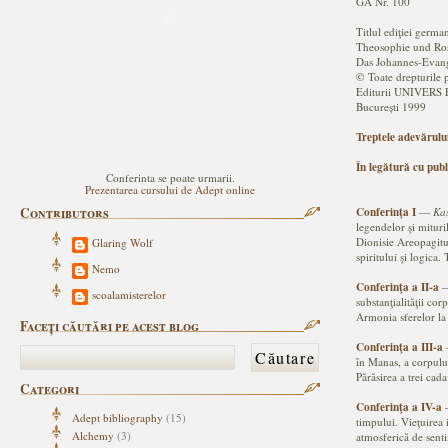
GA Nr. 100
Titlul ediţiei 
Theosophie und Ro
Das Johannes-Evan
© Toate drepturile 
Editurii UNIVER
București 1999
Treptele adevărulu
În legătură cu publ
Conferinta se poate urmarii.
Prezentarea cursului de Adept online
Conferinţa I
Contributors
―
Kas
legendelor şi mituri
Dionisie Areopagitul
Glaring Wolf
spiritului şi logica. 
Nemo
Conferinţa a II-a
scoalamisterelor
substanţialităţii co
Armonia sferelor la 
Faceți căutări pe acest blog
Conferinţa a III-a
în Manas, a corpului
Părăsirea a trei cad
Categori
Conferinţa a IV-a
Adept bibliography
(15)
timpului. Vieţuirea 
Alchemy
(3)
atmosferică de senti