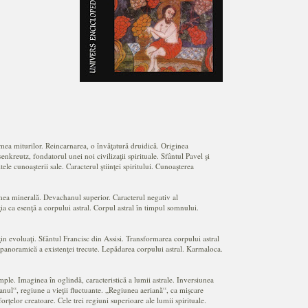
umea miturilor. Reincarnarea, o învăţatură druidică. Originea
enkreutz, fondatorul unei noi civilizaţii spirituale. Sfântul Pavel şi
e cunoaşterii sale. Caracterul ştiinţei spiritului. Cunoaşterea
mea minerală. Devachanul superior. Caracterul negativ al
ţia ca esenţă a corpului astral. Corpul astral în timpul somnului.
n evoluaţi. Sfântul Francisc din Assisi. Transformarea corpului astral
 panoramică a existenţei trecute. Lepădarea corpului astral. Karmaloca.
e. Imaginea în oglindă, caracteristică a lumii astrale. Inversiunea
anul“, regiune a vieţii fluctuante. „Regiunea aeriană“, ca mişcare
orţelor creatoare. Cele trei regiuni superioare ale lumii spirituale.