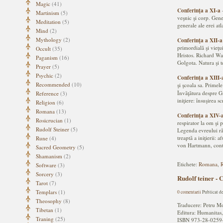
Magic
(41)
Conferinţa a XI-a
Martinism
(5)
veşnic şi corp. Gene
Meditation
(5)
generale ale erei at
Mind
(2)
Mythology
(2)
Conferinţa a XII-a
primordială şi vieţui
Occult
(35)
Hristos. Richard Wag
Paganism
(16)
Golgota. Natura şi t
Prayer
(5)
Psychic
(2)
Conferinţa a XIII-
Recommended
(10)
şi şcoala sa. Primele
Învăţătura despre Gr
Reference
(3)
iniţiere: însuşirea s
Religion
(6)
Romana
(13)
Conferinţa a XIV-
Rosicrucian
(1)
respirator la om şi 
Rudolf Steiner
(5)
Legenda evreului răt
treaptă a iniţierii:
Rune
(4)
von Hartmann, contro
Sacred Geometry
(5)
Shamanism
(2)
Etichete:
Romana
,
R
Software
(3)
Sorcery
(3)
Rudolf teiner - C
Tarot
(7)
Templars
(1)
0 comentarii
Publicat d
Theosophy
(8)
Traducere: Petru M
Tibetan
(1)
Editura: Humanitas,
Traning
(25)
ISBN 973-28-0259