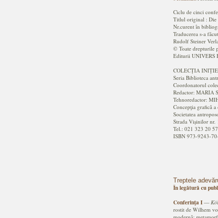
Ciclu de cinci conf
Titlul original : Di
Nr.curent în biblio
Traducerea s-a făcu
Rudolf Steiner Ver
© Toate drepturile 
Editurii UNIVERS
COLECȚIA INIȚIE
Seria Biblioteca ant
Coordonatorul col
Redactor: MARIA
Tehnoredactor: 
Concepţia grafică
Societatea antropos
Strada Vișinilor nr.
Tel.: 021 323 20 57
ISBN 973-9243-70
Treptele adevăr
În legătură cu publ
Conferinţa I
—
Kö
rostit de Wilhem von
modernă; metamorfoz