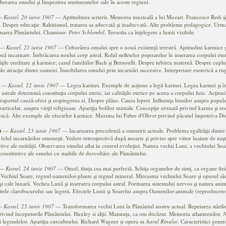
erarea omului şi limpezirea sentimentelor sale în aceste regiuni.
―
Kassel, 20 iunie 1907
― Aptitudinea scrierii. Memoria muzicală a lui Mozart. Francesco Redi ş
 Despre educaţie. Rahitismul, tratarea sa adecvată şi inadecvată. Alte probleme pedagogice. Urma
ormarea Pământului. Chamisso:
Peter Schlemhil
. Teosofia ca înţelegere a lumii vizibile.
―
Kassel, 21 iunie 1907
― Coborârea omului spre o nouă existenţă terestră. Aptitudini karmice şi
ă incarnare. Îmbrăcarea noului corp astral. Rolul sufletelor popoarelor în inserarea corpului eter
tăţile ereditare şi karmice; cazul familiilor Bach şi Bernoulli. Despre iubirea maternă. Despre cuplul
 de atracţie dintre oameni. Înnobilarea omului prin incarnări succesive. Interpretare esoterică a ru
―
Kassel, 22 iunie 1907
― Legea karmei. Exemple de acţiune a legii karmei. Legea karmei şi în
e astrale determină constituţia corpului eteric, iar calităţile eterice pe aceea a corpului fizic. Acţi
 raportul cauză-efect şi respingerea ei. Despre plâns. Cauza leprei. Influenţa hunilor asupra populaţ
particular, asupra vieţii religioase. Apariţia bolilor mintale. Concepţie eronată privind karma şi 
rmică. Alte exemple ale efectelor karmice. Maxima lui Fabre d'Olivet privind păcatul împotriva Du
a
―
Kassel, 23 iunie 1907
― Incarnarea precedentă a omenirii actuale. Problema egalităţii dintre 
i felul incarnărilor omeneşti. Vedere retrospectivă după moarte şi privire spre viitor înainte de naşte
tive ale entităţii. Observarea omului aflat în centrul evoluţiei. Natura vechii Luni, a vechiului Soa
constitutive ale omului cu stadiile de dezvoltăre ale Pământului.
―
Kassel, 24 iunie 1907
― Omul, fiinţa cea mai perfectă. Schiţa organelor de simţ, ca organe fizi
e. Vechiul Soare, regnul oamenilor-plante şi regnul mineral. Mireasma vechiului Soare şi opusul său, 
 şi cale lunară. Vechea Lună şi inserarea corpului astral. Formarea sistemului nervos şi natura anim
itele clarobscurului sau îngerii. Efectele Lunii şi Soarelui asupra Oamenilor-animale (reproducerea
―
Kassel, 25 iunie 1907
― Transformarea vechii Luni în Pământul nostru actual. Repetarea stărilor 
 privind începuturile Pământului. Huxley si alţii. Maimuţa, ca om decăzut. Memoria atlanteenilor.
N
şi legendelor. Apariţia curcubeului. Richard Wagner şi opera sa
Aurul Rinului
. Caracteristici gene