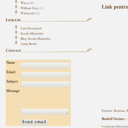
Wicca
(8)
Link pentr
William Gray
(1)
Witchcraft
(2)
Link-uri
Carti Download
Scoala Misterelor
Blog Scoala Misterelor
Antiq Books
Contact
Name
Email
Subject
Message
Etichete:
Romana
,
R
Rudolf Steine
0 comentarii
Publicat d