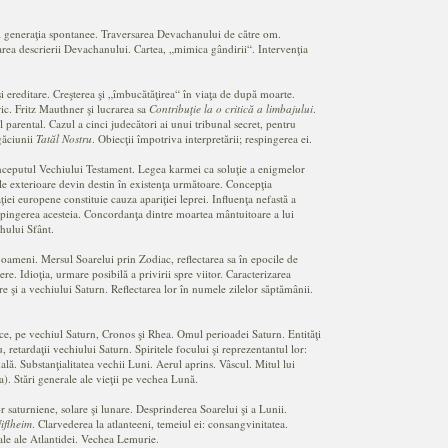
i generaţia spontanee. Traversarea Devachanului de către om.
rea descrierii Devachanului. Cartea, „mimica gândirii“. Intervenţia
 ereditare. Creşterea şi „îmbucătăţirea“ în viaţa de după moarte.
ic. Fritz Mauthner şi lucrarea sa
Contribuţie la o critică a limbajului
.
 parental. Cazul a cinci judecători ai unui tribunal secret, pentru
găciunii
Tatăl Nostru
. Obiecţii împotriva interpretării; respingerea ei.
ceputul Vechiului Testament. Legea karmei ca soluţie a enigmelor
unile exterioare devin destin în existenţa următoare. Concepţia
iei europene constituie cauza apariţiei leprei. Influenţa nefastă a
respingerea acesteia. Concordanţa dintre moartea mântuitoare a lui
hului Sfânt.
oameni. Mersul Soarelui prin Zodiac, reflectarea sa în epocile de
re. Idioţia, urmare posibilă a privirii spre viitor. Caracterizarea
re şi a vechiului Saturn. Reflectarea lor în numele zilelor săptămânii.
ce, pe vechiul Saturn, Cronos şi Rhea. Omul perioadei Saturn. Entităţi
retardaţii vechiului Saturn. Spiritele focului şi reprezentantul lor:
ală. Substanţialitatea vechii Luni. Aerul aprins. Vâscul. Mitul lui
). Stări generale ale vieţii pe vechea Lună.
saturniene, solare şi lunare. Desprinderea Soarelui şi a Lunii.
iflheim
. Clarvederea la atlanteeni, temeiul ei: consangvinitatea.
rale ale Atlantidei. Vechea Lemurie.