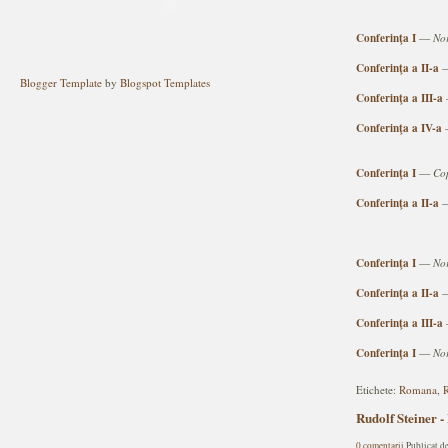
Conferinţa I
—
Nor
Conferinţa a II-a
Blogger Template
by
Blogspot Templates
Conferinţa a III-a
Conferinţa a IV-a
Conferinţa I
—
Co
Conferinţa a II-a
Conferinţa I
—
No
Conferinţa a II-a
Conferinţa a III-a
Conferinţa I
—
Nor
Etichete:
Romana
,
R
Rudolf Steine
0 comentarii
Publicat d