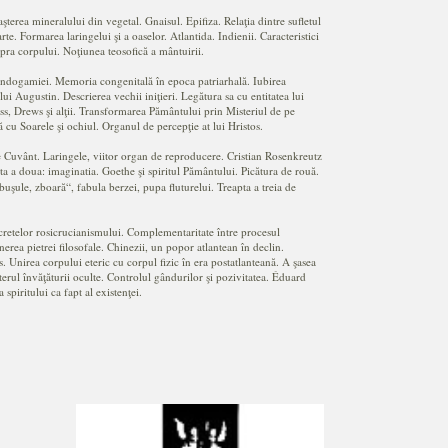
rea mineralului din vegetal. Gnaisul. Epifiza. Relaţia dintre sufletul
. Formarea laringelui şi a oaselor. Atlantida. Indienii. Caracteristici
supra corpului. Noţiunea teosofică a mântuirii.
ndogamiei. Memoria congenitală în epoca patriarhală. Iubirea
lui Augustin. Descrierea vechii iniţieri. Legătura sa cu entitatea lui
uss, Drews şi alţii. Transformarea Pământului prin Misteriul de pe
ă cu Soarele şi ochiul. Organul de percepţie at lui Hristos.
e Cuvânt. Laringele, viitor organ de reproducere. Cristian Rosenkreutz
ta a doua: imaginatia. Goethe şi spiritul Pământului. Picătura de rouă.
uşule, zboară“, fabula berzei, pupa fluturelui. Treapta a treia de
secretelor rosicrucianismului. Complementaritate între procesul
nerea pietrei filosofale. Chinezii, un popor atlantean în declin.
 Unirea corpului eteric cu corpul fizic în era postatlanteană. A şasea
cterul învăţăturii oculte. Controlul gândurilor şi pozivitatea. Éduard
piritului ca fapt al existenţei.