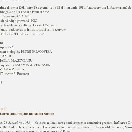
erinţe ţinute la Köln între 28 decembrie 1912 şi 1 ianuarie 1913. Traducere din limba germană de
e Bhagavad Gita und die Paulusbriefe.
grafia generală GA 142
t după ediţia germană, 1982,
lag, Nachlassverwaltung, Dornach/Schweiz
pentru traducerea în limba română sunt rezervate
 ENCICLOPEDIC București 1998
RI
roposofică
ecției: biolog dr. PETRE PAPACOSTEA
 STANCIU
MIHAELA BRAŞOVEANU
 a copertei: VENIAMIN & VENIAMIN
ofică din România
 17, sector 2, București
-3
ului
icarea conferinţelor lui Rudolf Steiner
ln, 28 decembrie 1912
— Cele trei milenii care poartă amprenta antichităţii greceşti. Întâlnirea O
 Humbold referitor la aceasta. Contopirea a trei curente spirituale în Bhagavad-Gita: Veda, Samkh
area lor vie prin creştinism şi prin apostolul Pavel