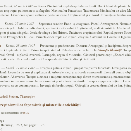
―
Kassel, 26 iunie 1907
― Starea Pământului după desprinderea Lunii. Două feluri de plante. Naşte
za respiraţiei pulmonate şi a sângelui. Maxima lui Paracelsus. Traversarea Pământului de către Marte
lanteene. Descrierea epocii culturale postatlanteene. Creştinismul şi viitorul. Influenţa sufletului a
―
Kassel, 27 iunie 1907
― Separarea sexelor. Endo- şi exogamia. Poetul Anzengruber. Natura e
rea sângelui. Iubirea individuală, spirituală a viitorului. Creştinismul, realitate mistică. Aforismul 
ner şi taina sângelui. Jertfa de sânge a lui Hristos. Unicitatea creştinismului. Replică pentru Stra
extul Evangheliei lui Ioau. Primele cinci trepte ale iniţierii creştine. Catrenul lui Goethe în legătur
a
―
Kassel, 28 iunie 1907
― Previziune şi predestinare. Dionisie Areopagitul şi învăţătura despr
 trei trepte a1e iniţierii. Prima treaptă: studiul. Calculatoarele. Referire la
Filosofia libertăţii
. Treap
aal. Omul - o plantă inversată. Laringele, organ al viitorului. Cântecul pentru copii „Zboară cărăb
crierii oculte. Procesul evolutiv. Corespondenţă între Zodiac şi civilizaţii.
a
―
Kassel, 29 iunie 1907
― Treapta a patra a iniţierii: pregătirea pietrei filosofale. Divulgarea 
plantă. Legenda de Aur şi explicaţia ei. Arborele vieţii şi arborele cunoaşterii. Exerciţii pentru obţi
ăcitor, Ahasverus. Treapta a cincea a iniţierii: corespondenţa dintre microcosmos şi macrocosmos.
 afundarea în macrocosmos. Iubirea omului pentru toate creaturile. Treapta a şaptea a iniţierii. Cara
versa sa cu contemporanii. Invenţia timbrului poştal. Obiecţii la crearea drumului de fier. Ştiinţa s
udolf Steiner
,
Theosophy
reştinismul ca fapt mistic şi misteriile antichităţii
e scoalamisterelor la
08:32
oga
 Bucureşti, 1993, Nr. pagini: 176
-6